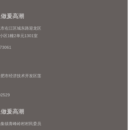
星做爰高潮
色市右江区城东路迎龙区
小区1幢2单元1301室
73061
合肥市经济技术开发区莲
2529
星做爰高潮
岗集镇青峰岭村村民委员