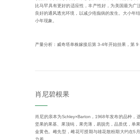
比马罕具有更好的适应性，丰产性好，为美国最为广
良好的通风透光环境，以减少疮痂病的发生。大小年结果指
小年现象。
产量分析：威奇塔单株嫁接后第 3-4年开始挂果，第 9
肖尼碧根果
肖尼的亲本为Schley×Barton，1968年发布的
坚果的果基、果顶钝，果壳薄，易脱壳，品质优，单果重
金黄色。雌先型，雌花可授期与雄花散粉期大约在5月
力差。