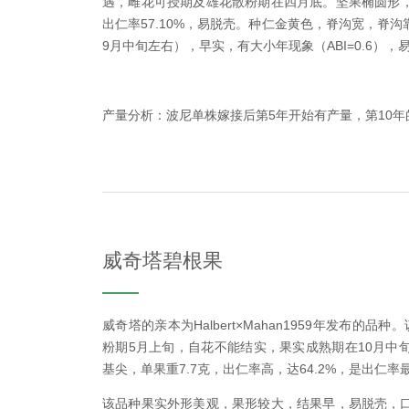
遇，雌花可授期及雄花散粉期在四月底。坚果椭圆形，
出仁率57.10%，易脱壳。种仁金黄色，脊沟宽，脊
9月中旬左右），早实，有大小年现象（ABI=0.6），
产量分析：波尼单株嫁接后第5年开始有产量，第10年
威奇塔碧根果
威奇塔的亲本为Halbert×Mahan1959年发布的
粉期5月上旬，自花不能结实，果实成熟期在10月中
基尖，单果重7.7克，出仁率高，达64.2%，是出仁
该品种果实外形美观，果形较大，结果早，易脱壳，