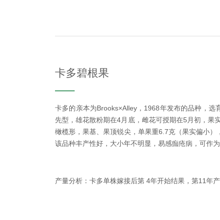
卡多碧根果
卡多的亲本为Brooks×Alley，1968年发布的品
先型，雄花散粉期在4月底，雌花可授期在5月初，果实
橄榄形，果基、果顶锐尖，单果重6.7克（果实偏小）
该品种丰产性好，大小年不明显，易感痂疮病，可作为
产量分析：卡多单株嫁接后第 4年开始结果，第11年产