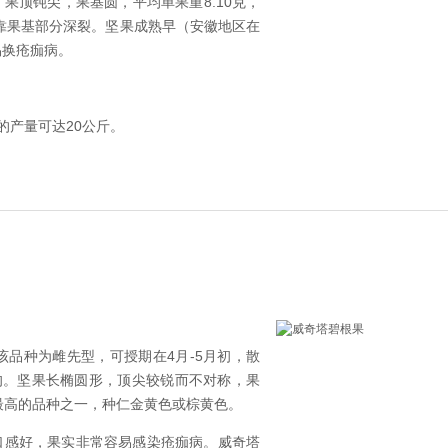
果顶钝尖，果基圆，平均单果重8.10克，
沟靠果基部分深裂。坚果成熟早（安徽地区在
易换疮痂病。
的产量可达20公斤。
品种。该品种为雌先型，可授期在4月-5月初，散
旬。坚果长椭圆形，顶尖较锐而不对称，果
率最高的品种之一，种仁金黄色或棕黄色。
口感好，果实非常容易感染疮痂病。威奇塔