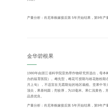
产量分析：肖尼单株嫁接后第 5年开始结果，第9年产
金华碧根果
1980年由浙江省科学院亚热带作物研究所选出，母
办的福育医院）。雌先型，雌花可授期与雄花散粉期在
月上旬），不适宜在无霜期短的地区栽植。坚果中等大
顶尖，果基钝圆；壳较厚，为10毫米。果仁浅黄色，充实，
品质优良。
产量分析：肖尼单株嫁接后第 5年开始结果，第9年产