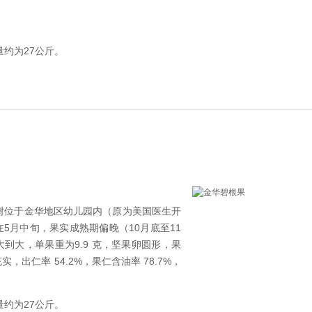
量约为27公斤。
本树位于金华地区幼儿园内（原为美国医生开
5月中旬，果实成熟期偏晚（10月底至11
到大，单果重为9.9 克，坚果卵圆形，果
出仁率 54.2%，果仁含油率 78.7%，
量约为27公斤。