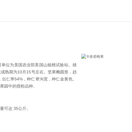
种，选育单位为美国农业部美国山核桃试验站。雄
成熟期为10月15号左右。坚果椭圆形，趋
，出仁率54%，种仁脊沟宽，种仁金黄色。
果园中的授粉品种。
量可达 35公斤。