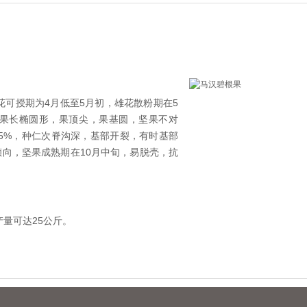
花可授期为4月低至5月初，雄花散粉期在5
果长椭圆形，果顶尖，果基圆，坚果不对
2.45%，种仁次脊沟深，基部开裂，有时基部
向，坚果成熟期在10月中旬，易脱壳，抗
产量可达25公斤。