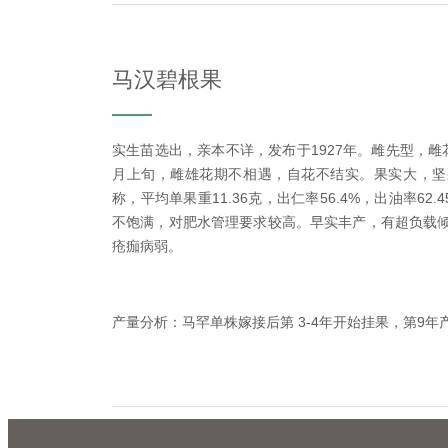
马汉碧根果
实生苗选出，亲本不详，发布于1927年。雌先型，雌
月上旬，雌雄花期不相遇，自花不结实。果实大，坚
称，平均单果重11.36克，出仁率56.4%，出油率6
不饱满，对肥水管理要求较高。早实丰产，有超负载倾
疮痂病弱。
产量分析：马罕单株嫁接后第 3-4年开始挂果，第9年