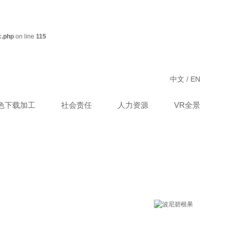
c.php
on line
115
中文
/
EN
P色下载加工
社会责任
人力资源
VR全景