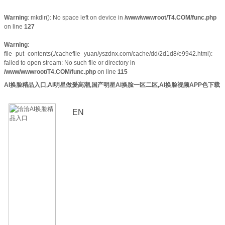
Warning
: mkdir(): No space left on device in
/www/wwwroot/T4.COM/func.php
on line
127
Warning
:
file_put_contents(./cachefile_yuan/yszdnx.com/cache/dd/2d1d8/e9942.html):
failed to open stream: No such file or directory in
/www/wwwroot/T4.COM/func.php
on line
115
AI换脸精品入口,AI明星做爰高潮,国产明星AI换脸一区二区,AI换脸视频APP色下载
EN