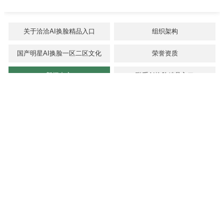
关于洽洽AI换脸精品入口
组织架构
国产明星AI换脸一区二区文化
荣誉资质
新闻中心
联系AI换脸精品入口
国家头部新闻网站——人民日报今日刊发食品行业新营销
报道
发布日期：2020-04-15 浏览次数：11854
点赞洽洽发力新零售，开创新营销！洽洽创新营销，
永不停歇，加速突破！